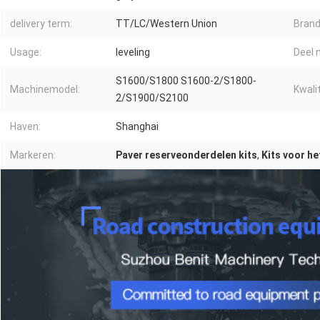
delivery term:
TT/LC/Western Union
Brand
Usage:
leveling
Deel n
S1600/S1800 S1600-2/S1800-
Machinemodel:
Kwalit
2/S1900/S2100
Haven:
Shanghai
Markeren:
Paver reserveonderdelen kits
,
Kits voor he