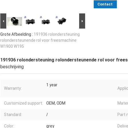
Contact
Grote Afbeelding :
191936 rolondersteuning
rolondersteunende rol voor freesmachine
W1900 W195
191936 rolondersteuning rolondersteunende rol voor fre
beschrijving
1 year
Warranty:
Appli
Customized support:
OEM, ODM
Mater
Standard:
/
Part 
Color:
grey
Delive