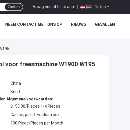
Vraag een offerte aan
|
Dutch
Zoeken
NEEM CONTACT MET ONS OP
NIEUWS
GEVALLEN
 W195
rol voor freesmachine W1900 W195
China
Benit
den Algemene voorwaarden:
$155.00/Pieces 1-4 Pieces
s:
Carton, pallet. wodden box
100 Piece/Pieces per Month