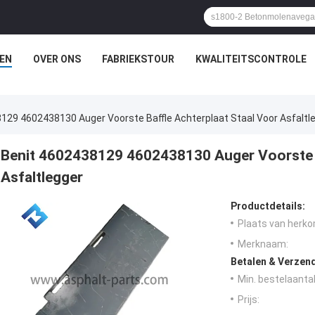
EN
OVER ONS
FABRIEKSTOUR
KWALITEITSCONTROLE
129 4602438130 Auger Voorste Baffle Achterplaat Staal Voor Asfaltl
Benit 4602438129 4602438130 Auger Voorste B
Asfaltlegger
Productdetails:
Plaats van herko
Merknaam:
Betalen & Verzen
Min. bestelaantal
Prijs: