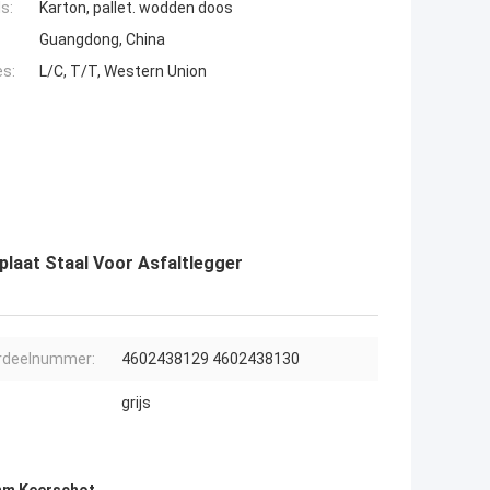
s:
Karton, pallet. wodden doos
Guangdong, China
es:
L/C, T/T, Western Union
laat Staal Voor Asfaltlegger
rdeelnummer:
4602438129 4602438130
grijs