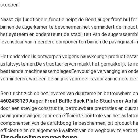
stoepen.
Naast zijn functionele functie helpt de Benit auger front bu
binnen de augerkamer te beschermen.het vermindert de impact
het systeem en ondersteunt de stabiliteit van de augerassemb
levensduur van meerdere componenten binnen de pavingmachin
Het onderdeel is ontworpen volgens nauwkeurige productiestan
asfaltsystemen.De structuur ervan maakt het gemakkelijk te in
bestaande machineassemblagesEenvoudige vervanging en onderh
verminderen, wat een belangrijk voordeel is voor aannemers die 
Benit richt zich op het leveren van duurzame en betrouwbare 
4602438129 Auger Front Baffle Back Plate Staal voor Asfal
door een stevige constructie, betrouwbare prestaties en duur
pavingomgevingen.Door een efficiënte controle van het asfaltm
componenten van de asfaltboog te beschermen, dit product helpt
efficiëntie en de algemene kwaliteit van de wegbouw te verbet
Productparameters