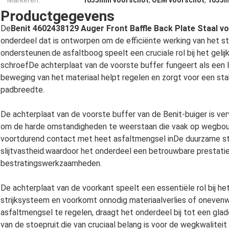
Markeren:
1035mm voorschot
,
OEM voorschot
,
1035m
Productgegevens
De
Benit 4602438129 Auger Front Baffle Back Plate Staal vo
onderdeel dat is ontworpen om de efficiënte werking van het st
ondersteunen.de asfaltboog speelt een cruciale rol bij het geli
schroefDe achterplaat van de voorste buffer fungeert als een
beweging van het materiaal helpt regelen en zorgt voor een stab
padbreedte.
De achterplaat van de voorste buffer van de Benit-buiger is ve
om de harde omstandigheden te weerstaan die vaak op wegbou
voortdurend contact met heet asfaltmengsel inDe duurzame sta
slijtvastheid.waardoor het onderdeel een betrouwbare prestati
bestratingswerkzaamheden.
De achterplaat van de voorkant speelt een essentiële rol bij he
strijksysteem en voorkomt onnodig materiaalverlies of oneven
asfaltmengsel te regelen, draagt het onderdeel bij tot een gla
van de stoepruit.die van cruciaal belang is voor de wegkwaliteit