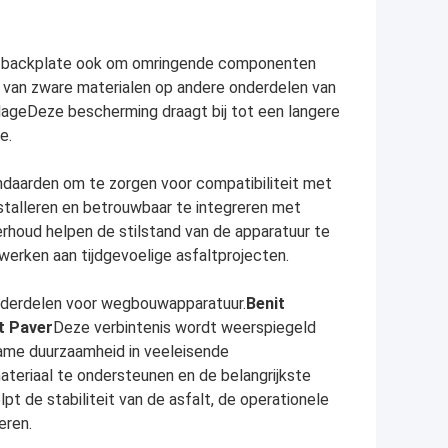
ffer backplate ook om omringende componenten
 van zware materialen op andere onderdelen van
lageDeze bescherming draagt bij tot een langere
e.
daarden om te zorgen voor compatibiliteit met
stalleren en betrouwbaar te integreren met
oud helpen de stilstand van de apparatuur te
werken aan tijdgevoelige asfaltprojecten.
onderdelen voor wegbouwapparatuur.
Benit
t Paver
Deze verbintenis wordt weerspiegeld
zame duurzaamheid in veeleisende
ateriaal te ondersteunen en de belangrijkste
 de stabiliteit van de asfalt, de operationele
eren.