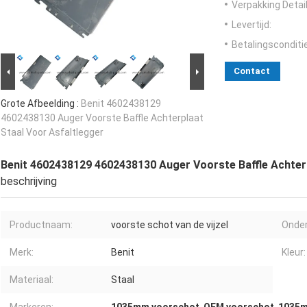
Verpakking Detail
Levertijd:
Betalingsconditi
Contact
Grote Afbeelding :
Benit 4602438129
4602438130 Auger Voorste Baffle Achterplaat
Staal Voor Asfaltlegger
Benit 4602438129 4602438130 Auger Voorste Baffle Achterp
beschrijving
Productnaam:
voorste schot van de vijzel
Onde
Merk:
Benit
Kleur:
Materiaal:
Staal