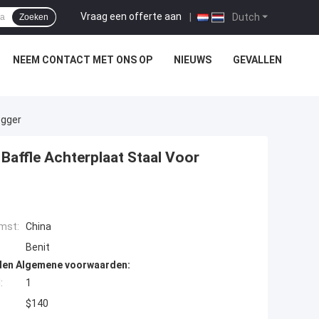
Vraag een offerte aan
|
Dutch
Zoeken
NEEM CONTACT MET ONS OP
NIEUWS
GEVALLEN
egger
affle Achterplaat Staal Voor
mst:
China
Benit
den Algemene voorwaarden:
:
1
$140