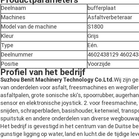
Deelnaam
bufferplaat
Machines
Asfaltverbeteraar
Model van de machine
S1800
Kleur
Grijs
Type
Eén.
Deelnummer
4602438129 460243
Positie
Voorzijde
Profiel van het bedrijf
Suzhou Benit Machinery Technology Co.Ltd.
Wij zijn g
van onderdelen voor asfalt, freesmachines en wegrollers
asfaltpalen, grote sonische ski's, spoorrubber, augerhan
sensor en elektronische joystick. 2. voor freesmachine
snijden, schraperbladen, basishouder, ketenwiel, tra
spuitstuk en andere onderdelen van diverse wegbouwa
Het bedrijf is gevestigd in het centrum van de Duitse be
gunstige ligging op water, land en lucht.die de tijdige le