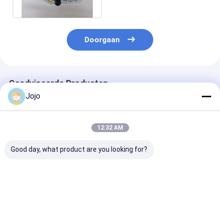
accessoire
Doorgaan
Geadviseerde Producten
Jojo
12:32 AM
Good day, what product are you looking for?
80704372
Gemakkelijke
2136673
Schroefvervlakkingscilinder
onderdelen voor het
Voorwielfrees
Solenoïde klep
onderhoud van een
voor vaste ba
Rexroth R900561286
duurzame
voor de wegbo
voor Volvo-Abg-serie
asfaltmachine
hoge kwaliteit
Beste prijs
Beste prijs
Beste pri