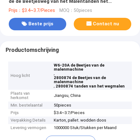
de de Beetjesweg van het Malentanden het
Wolframstaal
Prijs：$3.4~3.7/Pieces
MOQ：50pieces
Beste prijs
Contact nu
Productomschrijving
W6-20A de Beetjes van de
malenmachine
,
Hoog licht
2800874 de Beetjes van de
malenmachine
,
2800874 tanden van het wegmalen
Plaats van
Jiangsu, China
herkomst
Min. bestelaantal
50pieces
Prijs
$3.4~3.7/Pieces
Verpakking Details
Karton, pallet. wodden doos
Levering vermogen
1000000 Stuk/Stukken per Maand