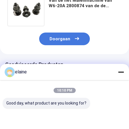
Van de het Malenmachine van
W6-20A 2800874 van de de
Beetjesweg van het Malentanden
het Wolframstaal
Doorgaan
Geadviseerde Producten
elaine
10:10 PM
Good day, what product are you looking for?
milling machine
W1900 milling
Benit Nieuw p
accessories BNT22
machine spare parts
W2000 Fresst