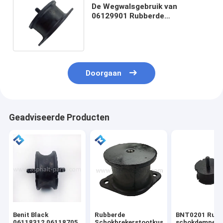
De Wegwalsgebruik van
06129901 Rubberde
Schokbrekerstootkussens
BOMAG van BW214D
Doorgaan
Geadviseerde Producten
Benit Black
Rubberde
BNT0201 Rubb
06118312 06118705
Schokbrekerstootkussens
schokdemper