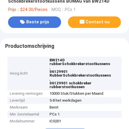
Schokbrekerstootkussens BOMAG van BW214D
Prijs：$24-30/Pieces
MOQ：PCs 1
Beste prijs
Contact nu
Productomschrijving
BW214D
rubberSchokbrekerstootkussens
,
06129901
Hoog licht
RubberSchokbrekerstootkussens
,
06129901 schokbreker
rubberstootkussen
Levering vermogen
10000 Stuk/Stukken per Maand
Levertijd
5-8 het werkdagen
Merknaam
Benit
Min. bestelaantal
PCs 1
Modelnummer
IC0201