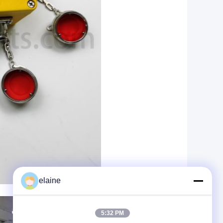
elaine
5:32 PM