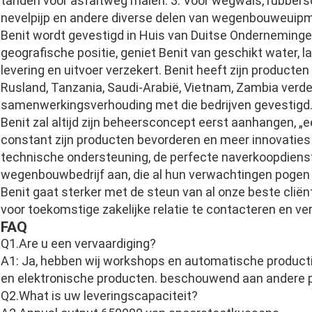
tanden voor asfaltweg malen. 3. Voor wegwals, rubbersc
nevelpijp en andere diverse delen van wegenbouweuip
Benit wordt gevestigd in Huis van Duitse Ondernemingen
geografische positie, geniet Benit van geschikt water, la
levering en uitvoer verzekert. Benit heeft zijn producten 
Rusland, Tanzania, Saudi-Arabië, Vietnam, Zambia verde
samenwerkingsverhouding met die bedrijven gevestigd
Benit zal altijd zijn beheersconcept eerst aanhangen, „eerl
constant zijn producten bevorderen en meer innovaties
technische ondersteuning, de perfecte naverkoopdienst
wegenbouwbedrijf aan, die al hun verwachtingen pogen 
Benit gaat sterker met de steun van al onze beste clië
voor toekomstige zakelijke relatie te contacteren en v
FAQ
Q1.Are u een vervaardiging?
A1: Ja, hebben wij workshops en automatische producti
en elektronische producten. beschouwend aan andere pun
Q2.What is uw leveringscapaciteit?