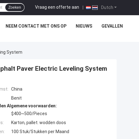
Vraag een offerte aan
|
Dutch
Zoeken
NEEM CONTACT MET ONS OP
NIEUWS
GEVALLEN
ling System
alt Paver Electric Leveling System
mst:
China
Benit
den Algemene voorwaarden:
$400~500/Pieces
s:
Karton, pallet. wodden doos
en:
100 Stuk/Stukken per Maand