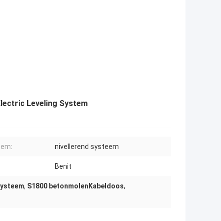
lectric Leveling System
eem:
nivellerend systeem
Benit
Systeem
,
S1800 betonmolenKabeldoos
,