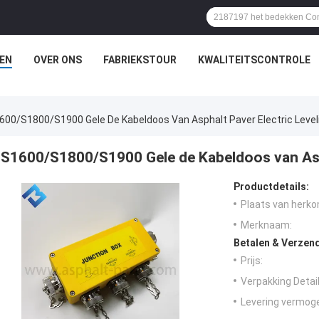
EN
OVER ONS
FABRIEKSTOUR
KWALITEITSCONTROLE
600/S1800/S1900 Gele De Kabeldoos Van Asphalt Paver Electric Leve
S1600/S1800/S1900 Gele de Kabeldoos van Asph
Productdetails:
Plaats van herko
Merknaam:
Betalen & Verzen
Prijs:
Verpakking Detail
Levering vermog