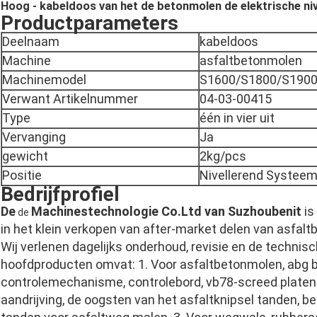
Hoog - kabeldoos van het de betonmolen de elektrische niv
Productparameters
Deelnaam
kabeldoos
Machine
asfaltbetonmolen
Machinemodel
S1600/S1800/S190
Verwant Artikelnummer
04-03-00415
Type
één in vier uit
Vervanging
Ja
gewicht
2kg/pcs
Positie
Nivellerend Systee
Bedrijfprofiel
De
Machinestechnologie Co.Ltd van Suzhoubenit
is
de
in het klein verkopen van after-market delen van asfa
Wij verlenen dagelijks onderhoud, revisie en de technis
hoofdproducten omvat: 1. Voor asfaltbetonmolen, abg 
controlemechanisme, controlebord, vb78-screed platen.
aandrijving, de oogsten van het asfaltknipsel tanden, b