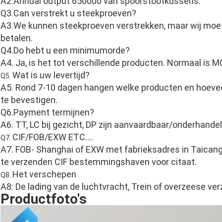
A2.Annual output 650000 van spoorstootkussens.
Q3.Can verstrekt u steekproeven?
A3.We kunnen steekproeven verstrekken, maar wij moet
betalen.
Q4.Do hebt u een minimumorde?
A4. Ja, is het tot verschillende producten. Normaal is
Wat is uw levertijd?
Q5.
A5. Rond 7-10 dagen hangen welke producten en hoevee
te bevestigen.
Q6.Payment termijnen?
A6. TT, LC bij gezicht, DP zijn aanvaardbaar/onderhandel
CIF/FOB/EXW ETC….
Q7.
A7. FOB- Shanghai of EXW met fabrieksadres in Taicang,
te verzenden CIF bestemmingshaven voor citaat.
Het verschepen
Q8.
A8: De lading van de luchtvracht, Trein of overzeese ver
Productfoto's