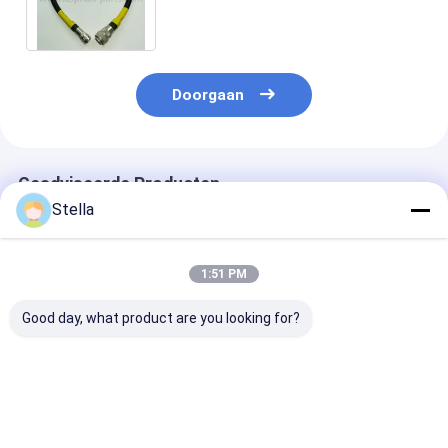
Verbindingskabel van de
Controledoos
Doorgaan
Geadviseerde Producten
Stella
1:51 PM
Good day, what product are you looking for?
Dynapac/DEMAG
Hoogwaardig Benit
Benit Kabel 2
Paver
LCD-scherm voor
1,5m Elektrisc
DF141C/DF135C(D914407800/978020110
W2000 freesmachine
Spiraalverlen
side controller )
dual-screen
voor Asfaltleg
asphalt paver spare
controller 115640
Nieuwe Graad
Beste prijs
Beste prijs
Beste pri