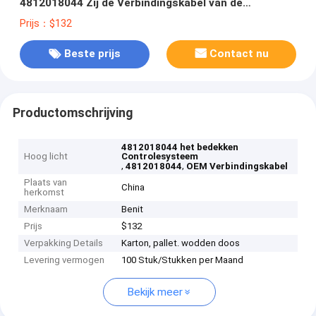
4812018044 Zij de Verbindingskabel van de
Controledoos
Prijs：$132
Beste prijs
Contact nu
Productomschrijving
4812018044 het bedekken
Hoog licht
Controlesysteem
,
,
4812018044
OEM Verbindingskabel
Plaats van
China
herkomst
Merknaam
Benit
Prijs
$132
Verpakking Details
Karton, pallet. wodden doos
Levering vermogen
100 Stuk/Stukken per Maand
Bekijk meer