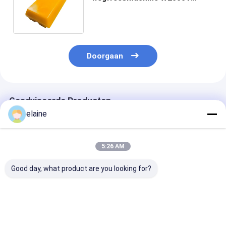
W1900 / W1200, 260*120mm
Grootte
Doorgaan
Geadviseerde Producten
elaine
5:26 AM
Good day, what product are you looking for?
109926
388-9556 Return
37972 Onderst
Asfaltverfmachine
Roller for PM620
voor het werpe
Hydraulisch systeem
platen voor
Verminder van de
freesmachine