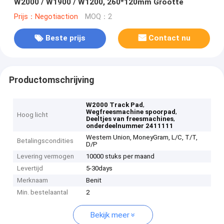
W2000 / W1900 / W1200, 260*120mm Grootte
Prijs：Negotiaction
MOQ：2
Beste prijs
Contact nu
Productomschrijving
,
W2000 Track Pad
,
Wegfreesmachine spoorpad
Hoog licht
,
Deeltjes van freesmachines
onderdeelnummer 2411111
Western Union, MoneyGram, L/C, T/T,
Betalingscondities
D/P
Levering vermogen
10000 stuks per maand
Levertijd
5-30days
Merknaam
Benit
Min. bestelaantal
2
Bekijk meer