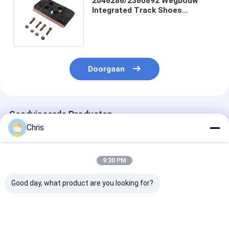
2046286/2360892 Wegbouw
Integrated Track Shoes
Originele Asphalt paver
Standard Klauwloos
Doorgaan
Geadviseerde Producten
Chris
9:30 PM
Good day, what product are you looking for?
Benit High Quality
Benit Track Pad
ABG Asfalt Pa
Track Pad Track
Track schoen voor
Bolt Op Rubbe