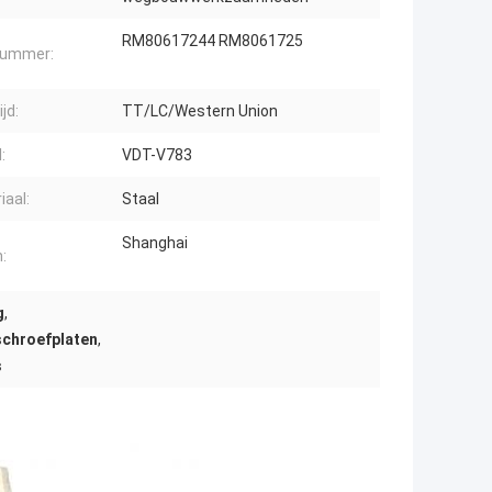
RM80617244 RM8061725
nummer:
ijd:
TT/LC/Western Union
:
VDT-V783
iaal:
Staal
Shanghai
:
g
,
schroefplaten
,
s