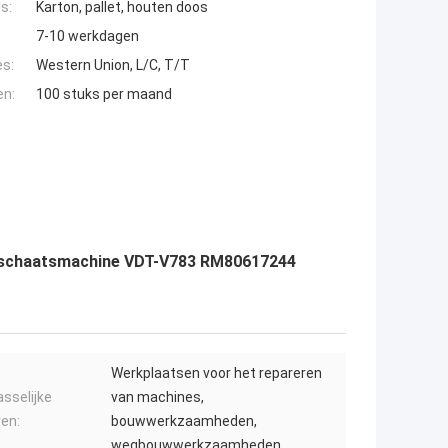
s:
Karton, pallet, houten doos
7-10 werkdagen
es:
Western Union, L/C, T/T
en:
100 stuks per maand
ltschaatsmachine VDT-V783 RM80617244
Werkplaatsen voor het repareren
sselijke
van machines,
en:
bouwwerkzaamheden,
wegbouwwerkzaamheden