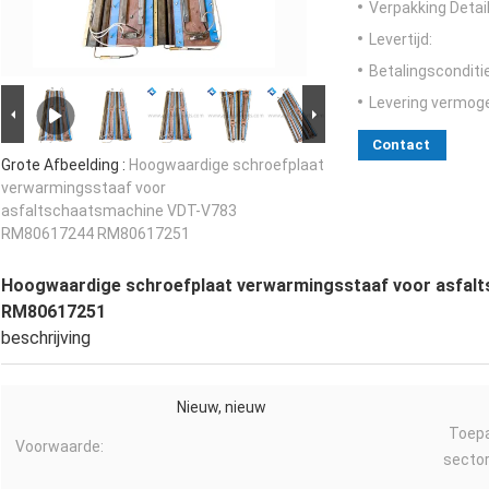
Verpakking Detail
Levertijd:
Betalingsconditi
Levering vermog
Contact
Grote Afbeelding :
Hoogwaardige schroefplaat
verwarmingsstaaf voor
asfaltschaatsmachine VDT-V783
RM80617244 RM80617251
Hoogwaardige schroefplaat verwarmingsstaaf voor asfa
RM80617251
beschrijving
Nieuw, nieuw
Toepa
Voorwaarde:
sector