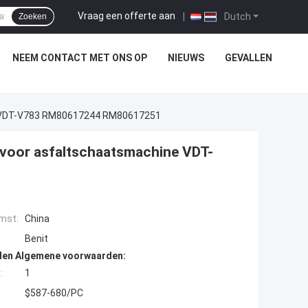
Vraag een offerte aan
|
Dutch
Zoeken
NEEM CONTACT MET ONS OP
NIEUWS
GEVALLEN
e VDT-V783 RM80617244 RM80617251
voor asfaltschaatsmachine VDT-
mst:
China
Benit
den Algemene voorwaarden:
:
1
$587-680/PC