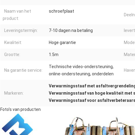
Naam van het
schroefplaat
Deel
product:
Leveringstermijn:
7-10 dagen na betaling
levert
Kwaliteit:
Hoge garantie
Model
Grootte:
1.5m
Mater
Technische video-ondersteuning,
Na garantie service:
Haven
online-ondersteuning, onderdelen
Verwarmingsstaaf met asfaltvergrendelin
Markeren:
Verwarmingsstaaf van hoge kwaliteit met 
Verwarmingsstaaf voor asfaltverbeteraar
Foto's van producten