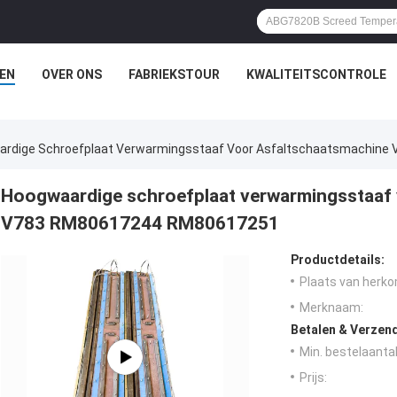
EN
OVER ONS
FABRIEKSTOUR
KWALITEITSCONTROLE
rdige Schroefplaat Verwarmingsstaaf Voor Asfaltschaatsmachin
Hoogwaardige schroefplaat verwarmingsstaaf 
V783 RM80617244 RM80617251
Productdetails:
Plaats van herko
Merknaam:
Betalen & Verzen
Min. bestelaantal
Prijs: