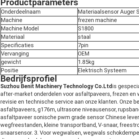
Productparameters
Onderdeelnaam
Materiaalsensor Auger 
Machine
frezen machine
Machine Model
S1800
Materiaal
staal
Specificaties
7pin
Vervanging
OEM
gewicht
1.85kg
Positie
Elektrisch Systeem
Bedrijfsprofiel
Suzhou Benit Machinery Technology Co.Ltd
is gespeci
after-market onderdelen voor asfaltpaveers, frezen en 
revisie en technische service aan onze klanten. Onze bel
asfaltpaveers, g176m, ultrasone niveausensor, rupsban
asfaltpaveer sonische pwm grade sensor Chinese levera
wegfreestanden, kleine transportband, V-snaar, free
snaarsensor. 3. Voor wegwalsen, wegwals schokdemper