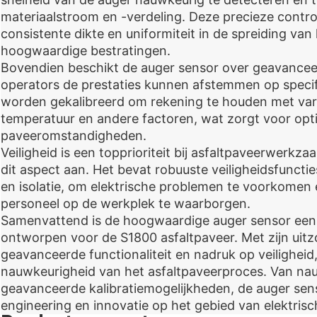
materiaalstroom en -verdeling. Deze precieze contro
consistente dikte en uniformiteit in de spreiding van 
hoogwaardige bestratingen.
Bovendien beschikt de auger sensor over geavancee
operators de prestaties kunnen afstemmen op specif
worden gekalibreerd om rekening te houden met vari
temperatuur en andere factoren, wat zorgt voor opti
paveeromstandigheden.
Veiligheid is een topprioriteit bij asfaltpaveerwerk
dit aspect aan. Het bevat robuuste veiligheidsfuncti
en isolatie, om elektrische problemen te voorkomen 
personeel op de werkplek te waarborgen.
Samenvattend is de hoogwaardige auger sensor een e
ontworpen voor de S1800 asfaltpaveer. Met zijn uitzon
geavanceerde functionaliteit en nadruk op veiligheid,
nauwkeurigheid van het asfaltpaveerproces. Van nau
geavanceerde kalibratiemogelijkheden, de auger sens
engineering en innovatie op het gebied van elektri