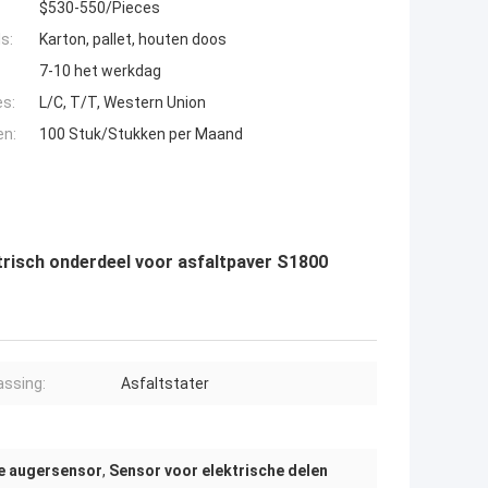
$530-550/Pieces
s:
Karton, pallet, houten doos
7-10 het werkdag
es:
L/C, T/T, Western Union
en:
100 Stuk/Stukken per Maand
risch onderdeel voor asfaltpaver S1800
ssing:
Asfaltstater
 augersensor
,
Sensor voor elektrische delen