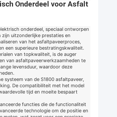
sch Onderdeel voor Asfalt
lektrisch onderdeel, speciaal ontworpen
ijn uitzonderlijke prestaties en
maliseren van het asfaltpaveerproces,
n een superieure bestratingskwaliteit.
alen van topkwaliteit, is de auger
en van asfaltpaveerwerkzaamheden te
lange levensduur, waardoor deze
gheden.
che systeem van de S1800 asfaltpaveer,
king. De compatibiliteit met het model
waardevolle tijd en moeite bespaart
nceerde functies die de functionaliteit
avanceerde technologie om de positie en
te meten, wat zorgt voor een precieze