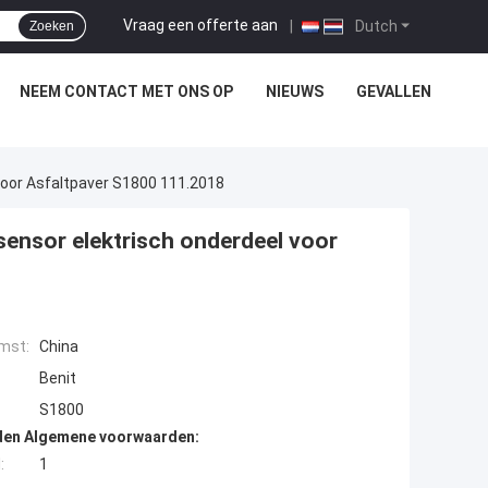
Vraag een offerte aan
|
Dutch
Zoeken
NEEM CONTACT MET ONS OP
NIEUWS
GEVALLEN
Voor Asfaltpaver S1800 111.2018
sensor elektrisch onderdeel voor
mst:
China
Benit
S1800
den Algemene voorwaarden:
:
1