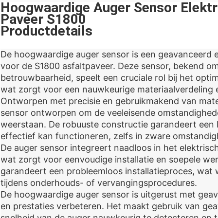
Hoogwaardige Auger Sensor Elektri
Paveer S1800
Productdetails
De hoogwaardige auger sensor is een geavanceerd e
voor de S1800 asfaltpaveer. Deze sensor, bekend om z
betrouwbaarheid, speelt een cruciale rol bij het opti
wat zorgt voor een nauwkeurige materiaalverdeling e
Ontworpen met precisie en gebruikmakend van materi
sensor ontworpen om de veeleisende omstandighed
weerstaan. De robuuste constructie garandeert een 
effectief kan functioneren, zelfs in zware omstandi
De auger sensor integreert naadloos in het elektris
wat zorgt voor eenvoudige installatie en soepele wer
garandeert een probleemloos installatieproces, wat 
tijdens onderhouds- of vervangingsprocedures.
De hoogwaardige auger sensor is uitgerust met geava
en prestaties verbeteren. Het maakt gebruik van ge
snelheid van de auger nauwkeurig te detecteren en 