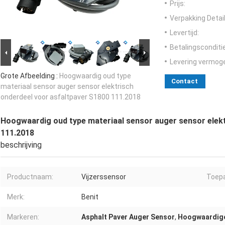
Prijs:
Verpakking Detail
Levertijd:
Betalingsconditi
Levering vermog
Grote Afbeelding :
Hoogwaardig oud type
Contact
materiaal sensor auger sensor elektrisch
onderdeel voor asfaltpaver S1800 111.2018
Hoogwaardig oud type materiaal sensor auger sensor elekt
111.2018
beschrijving
Productnaam:
Vijzerssensor
Toepa
Merk:
Benit
Markeren:
Asphalt Paver Auger Sensor
,
Hoogwaardige