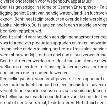
diverse onderdelen voor wegenbouwapparatuur.
Benit is gevestigd in Home of German Enterprises - Tai
ligging geniet Benit van handig water-, land- en luchtverv
export. Benit heeft zijn producten over de hele wereld g
Lanka, Marokko, Duitsland en heeft een stabiele en vri
bedrijven opgebouwd.
Benit zal altijd vasthouden aan zijn managementconcept, “
voortdurend zijn producten upgraden en meer innovaties
technische ondersteuning, perfecte after-sales servic
wegenbouwbedrijf, met als doel aan al hun verwachting
Benit zal sterker worden met de steun van al onze gewa
welkom om contact met ons op te nemen voor toekomstig
naar uit om met u samen te werken.
Een hellingsensor voor asfaltpaveers is een apparaat d
deze automatisch aanpast om een consistent paveerres
verschillende soorten sensoren, zoals sonische, laser- 
De hellingsensor werkt door de hoek van de spreider ten
grond of een laserstraal, te detecteren. Het stuurt een