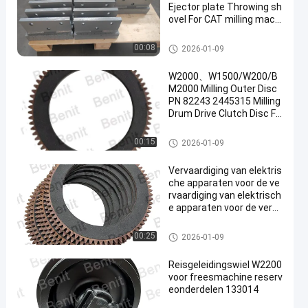
Ejector plate Throwing sh
ovel For CAT milling machi
ne
de delen van de malenmachin
00:08
2026-01-09
e
W2000、W1500/W200/B
M2000 Milling Outer Disc
PN 82243 2445315 Milling
Drum Drive Clutch Disc Fo
r BOMAG MILLING AND WR
GN MILLING
de delen van de malenmachin
00:15
2026-01-09
e
Vervaardiging van elektris
che apparaten voor de ve
rvaardiging van elektrisch
e apparaten voor de verva
ardiging van elektrische a
pparaten
de delen van de malenmachin
00:25
2026-01-09
e
Reisgeleidingswiel W2200
voor freesmachine reserv
eonderdelen 133014