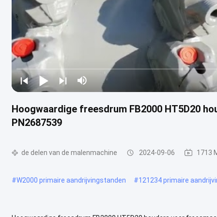
Hoogwaardige freesdrum FB2000 HT5D20 hou
PN2687539
de delen van de malenmachine
2024-09-06
1713 
#
W2000 primaire aandrijvingstanden
#
121234 primaire aandrij