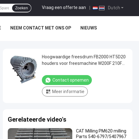
Vraag een offerte aan
|
Dutch
Zoeken
E
NEEM CONTACT MET ONS OP
NIEUWS
Hoogwaardige freesdrum FB2000 HT5D20
houders voor freesmachine W200F 210F
PN2687539
Contact opnemen
Meer informatie
Gerelateerde video's
CAT Milling PM620 milling
Parts 540-6797/5407967