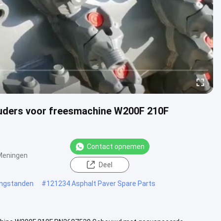
ders voor freesmachine W200F 210F
Contact opnemen
Meningen
Deel
vingstanden
#
121234 Asphalt Paver Spare Parts