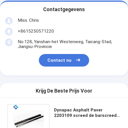
Contactgegevens
Miss. Chris
+8615250571220
No.128, Yanshan-het Westenweg, Taicang-Stad,
Jiangsu-Provincie
Contact nu
Krijg De Beste Prijs Voor
Dynapac Asphalt Paver
2203109 screed de barscreed
van de plaatstamper
assemblage