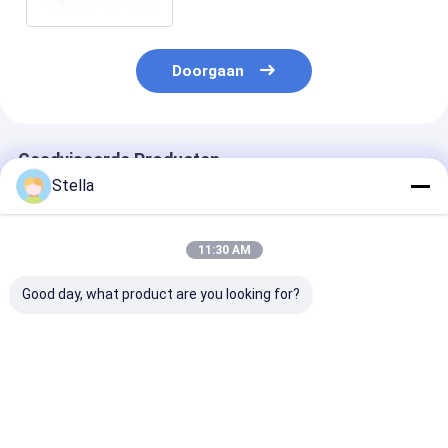
Doorgaan
Geadviseerde Producten
Stella
11:30 AM
Good day, what product are you looking for?
80704372
Gemakkelijke
2136673
Schroefvervlakkingscilinder
onderdelen voor het
Voorwielfrees
Solenoïde klep
onderhoud van een
voor vaste ba
Rexroth R900561286
duurzame
voor de wegbo
voor Volvo-Abg-serie
asfaltmachine
hoge kwaliteit
Beste prijs
Beste prijs
Beste pri