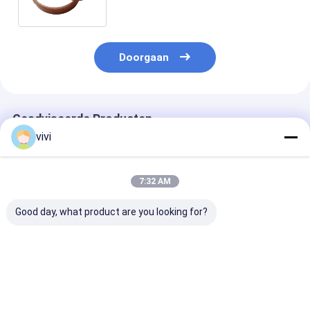
Bovenrichter slijtvast steunring
Doorgaan
Geadviseerde Producten
vivi
7:32 AM
Good day, what product are you looking for?
80704372
Gemakkelijke
2136673
Schroefvervlakkingscilinder
onderdelen voor het
Voorwielfrees
Solenoïde klep
onderhoud van een
voor vaste ba
Rexroth R900561286
duurzame
voor de wegbo
voor Volvo-Abg-serie
asfaltmachine
hoge kwaliteit
Beste prijs
Beste prijs
Beste pri