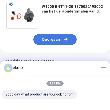
W1900 BNT11-20 1870022198002
van het de Houdersmalen van de
Malensnijder de
Machinevervangstukken
Doorgaan
Geadviseerde Producten
elaine
9:34 PM
Good day, what product are you looking for?
Constructiemachineonderdelen
Spareonderdelen van
Gereedschaps