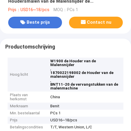
Houdersmalen van de Malensnijder de
Machinevervangstukken
Prijs：USD16~18/pcs
MOQ：PCs 1
Beste prijs
Contact nu
Productomschrijving
W1900 de Houder van de
Malensnijder
,
1870022198002 de Houder van de
Hoog licht
malensnijder
,
BNT11-20 de vervangstukken van de
malenmachine
Plaats van
China
herkomst
Merknaam
Benit
Min. bestelaantal
PCs 1
Prijs
USD16~18/pcs
Betalingscondities
T/T, Western Union, L/C