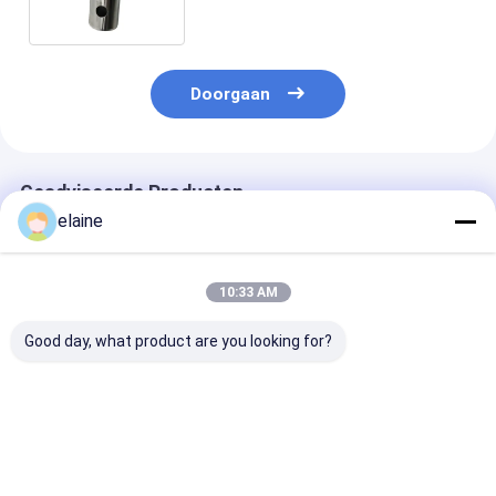
Machine
Doorgaan
Geadviseerde Producten
elaine
10:33 AM
Good day, what product are you looking for?
RM13963020/RM13963038
Benit Hoofdeenheid
Benit 4602438
Glijschoen voor ABG
Stirring Auger Shaft
4602438130 A
Paver VB78
4622012476
Voorste Baffle
strijkplank onder
Achterplaat S
linker/rechts zijkant
Voor Asfaltleg
Beste prijs
Beste prijs
Beste pri