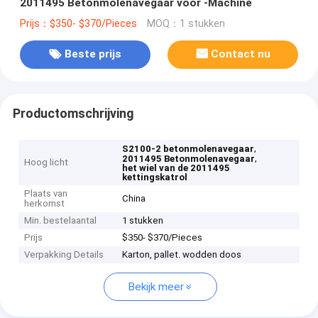
2011495 Betonmolenavegaar voor -Machine
Prijs：$350- $370/Pieces
MOQ：1 stukken
Beste prijs
Contact nu
Productomschrijving
,
S2100-2 betonmolenavegaar
,
2011495 Betonmolenavegaar
Hoog licht
het wiel van de 2011495
kettingskatrol
Plaats van
China
herkomst
Min. bestelaantal
1 stukken
Prijs
$350- $370/Pieces
Verpakking Details
Karton, pallet. wodden doos
Bekijk meer